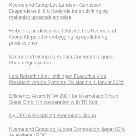
Kverneland Group Les Landes - Genusson
Ekspanderer til å bli ledende innen dyrking og
mekanisk ugrasbekjempelse
Forbedret produksjonseffektivitet hos Kverneland
Group Klepp etter ombygging og oppdatering i
produksjonen
Kverneland Group og Kubota Corporation kjøper
Phenix Agrosystem
Lars Rotseth tiltrer i stillingen Executive Vice
President, Arable Systems Division fra 1. januar 2022
Efficiency Award NRW 2021 for Kverneland Group
Soest GmbH in cooperation with TH Köln
Ny CEO & President i Kverneland Group
Kverneland Group og Kubota Corporation kjøper 80%
av aksjene i ROC