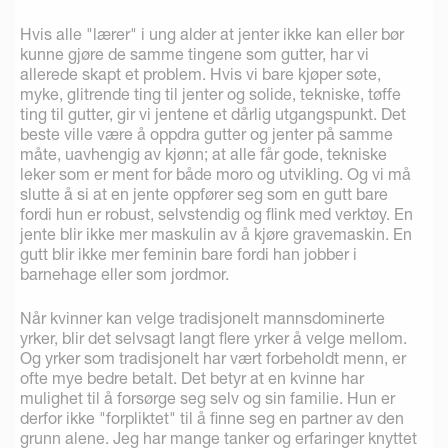
Hvis alle "lærer" i ung alder at jenter ikke kan eller bør
kunne gjøre de samme tingene som gutter, har vi
allerede skapt et problem. Hvis vi bare kjøper søte,
myke, glitrende ting til jenter og solide, tekniske, tøffe
ting til gutter, gir vi jentene et dårlig utgangspunkt. Det
beste ville være å oppdra gutter og jenter på samme
måte, uavhengig av kjønn; at alle får gode, tekniske
leker som er ment for både moro og utvikling. Og vi må
slutte å si at en jente oppfører seg som en gutt bare
fordi hun er robust, selvstendig og flink med verktøy. En
jente blir ikke mer maskulin av å kjøre gravemaskin. En
gutt blir ikke mer feminin bare fordi han jobber i
barnehage eller som jordmor.
Når kvinner kan velge tradisjonelt mannsdominerte
yrker, blir det selvsagt langt flere yrker å velge mellom.
Og yrker som tradisjonelt har vært forbeholdt menn, er
ofte mye bedre betalt. Det betyr at en kvinne har
mulighet til å forsørge seg selv og sin familie. Hun er
derfor ikke "forpliktet" til å finne seg en partner av den
grunn alene. Jeg har mange tanker og erfaringer knyttet