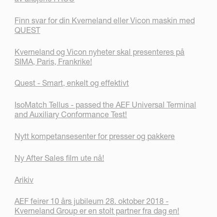
Finn svar for din Kverneland eller Vicon maskin med
QUEST
Kverneland og Vicon nyheter skal presenteres på
SIMA, Paris, Frankrike!
Quest - Smart, enkelt og effektivt
IsoMatch Tellus - passed the AEF Universal Terminal
and Auxiliary Conformance Test!
Nytt kompetansesenter for presser og pakkere
Ny After Sales film ute nå!
Arikiv
AEF feirer 10 års jubileum 28. oktober 2018 -
Kverneland Group er en stolt partner fra dag en!