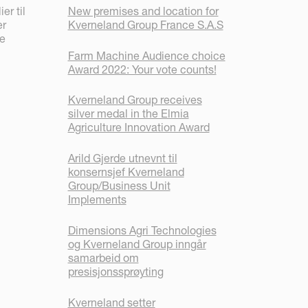
er til
New premises and location for
er
Kverneland Group France S.A.S
ne
Farm Machine Audience choice
Award 2022: Your vote counts!
Kverneland Group receives
silver medal in the Elmia
Agriculture Innovation Award
Arild Gjerde utnevnt til
konsernsjef Kverneland
Group/Business Unit
Implements
Dimensions Agri Technologies
og Kverneland Group inngår
samarbeid om
presisjonssprøyting
Kverneland setter