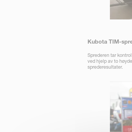
Kubota TIM-spr
Sprederen tar kontro
ved hjelp av to høyd
sprederesultater.