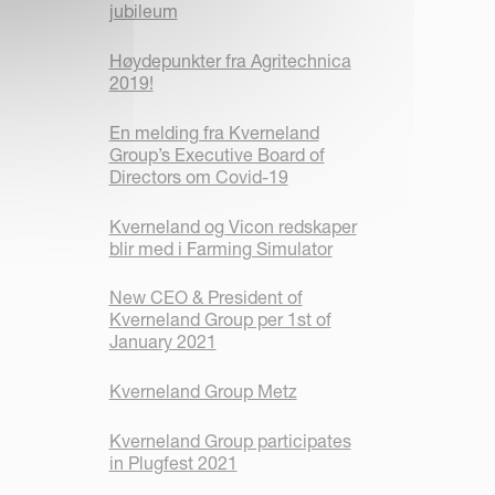
jubileum
Høydepunkter fra Agritechnica
2019!
En melding fra Kverneland
Group’s Executive Board of
Directors om Covid-19
Kverneland og Vicon redskaper
blir med i Farming Simulator
New CEO & President of
Kverneland Group per 1st of
January 2021
Kverneland Group Metz
Kverneland Group participates
in Plugfest 2021