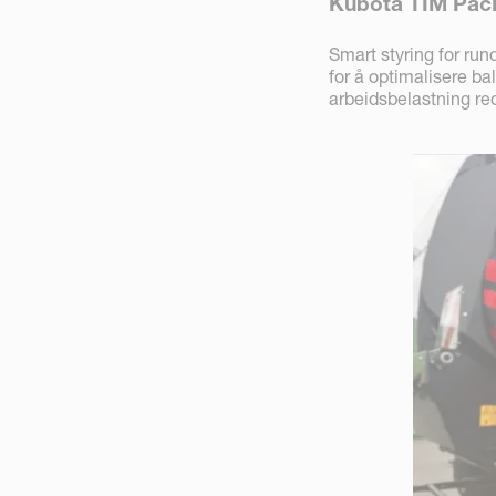
Kubota TIM Pack
Smart styring for ru
for å optimalisere ba
arbeidsbelastning re