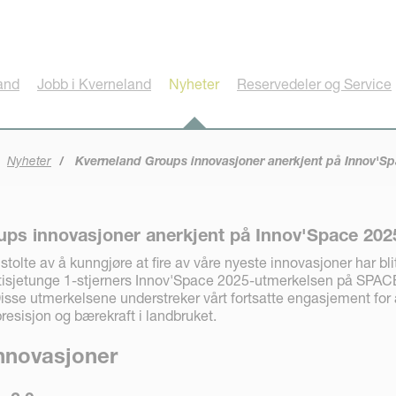
and
Jobb i Kverneland
Nyheter
Reservedeler og Service
Nyheter
Kverneland Groups innovasjoner anerkjent på Innov'S
ups innovasjoner anerkjent på Innov'Space 202
tolte av å kunngjøre at fire av våre nyeste innovasjoner har bli
tisjetunge 1-stjerners Innov'Space 2025-utmerkelsen på SPAC
Disse utmerkelsene understreker vårt fortsatte engasjement for 
presisjon og bærekraft i landbruket.
innovasjoner