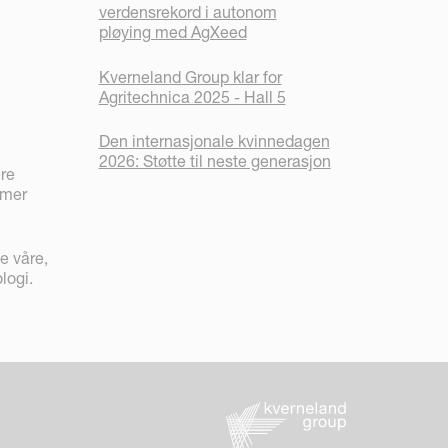
verdensrekord i autonom
pløying med AgXeed
Kverneland Group klar for
Agritechnica 2025 - Hall 5
Den internasjonale kvinnedagen
2026: Støtte til neste generasjon
ere
 mer
e våre,
logi.