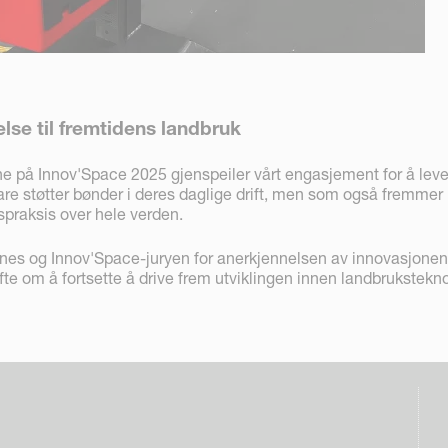
telse til fremtidens landbruk
e på Innov'Space 2025 gjenspeiler vårt engasjement for å lev
are støtter bønder i deres daglige drift, men som også fremmer
spraksis over hele verden.
es og Innov'Space-juryen for anerkjennelsen av innovasjonen
løfte om å fortsette å drive frem utviklingen innen landbrukstekno