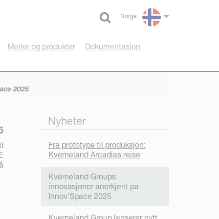
Norge
Select language
Merke og produkter
Dokumentasjon
pace 2025
Nyheter
5
Fra prototype til produksjon:
tt
Kverneland Arcadias reise
E
å
Kverneland Groups
innovasjoner anerkjent på
Innov'Space 2025
Kverneland Group lanserer nytt