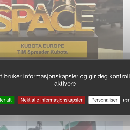
t bruker informasjonskapsler og gir deg kontroll
ePilot
aktivere
e som automatisk justerer sideforskyvningen av bakre slåtteenh
er alt
Nekt alle informasjonskapsler
Personaliser
vnt, konsistent resultat, samtidig som overlappingen minimeres
Per