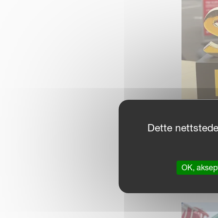
Dette nettstede
Kverneland Curv
Intelligent assistans
OK, aksept
noe som sikrer et je
kontinuerlig.