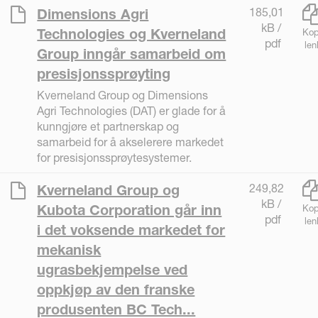
185,01
Dimensions Agri
kB /
Technologies og Kverneland
Kop
pdf
len
Group inngår samarbeid om
presisjonssprøyting
Kverneland Group og Dimensions
Agri Technologies (DAT) er glade for å
kunngjøre et partnerskap og
samarbeid for å akselerere markedet
for presisjonssprøytesystemer.
249,82
Kverneland Group og
kB /
Kubota Corporation går inn
Kop
pdf
len
i det voksende markedet for
mekanisk
ugrasbekjempelse ved
oppkjøp av den franske
produsenten BC Tech...