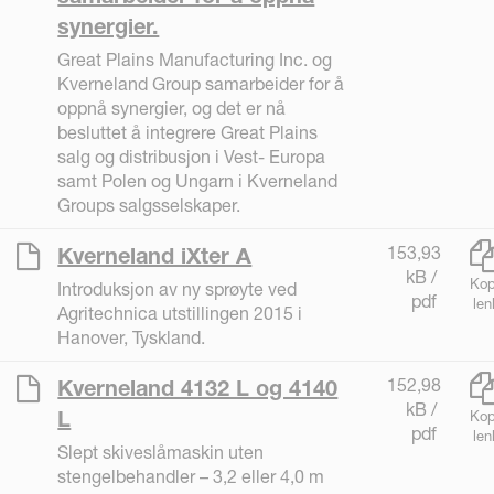
synergier.
Great Plains Manufacturing Inc. og
Kverneland Group samarbeider for å
oppnå synergier, og det er nå
besluttet å integrere Great Plains
salg og distribusjon i Vest- Europa
samt Polen og Ungarn i Kverneland
Groups salgsselskaper.
153,93
Kverneland iXter A
kB /
Kop
Introduksjon av ny sprøyte ved
pdf
len
Agritechnica utstillingen 2015 i
Hanover, Tyskland.
152,98
Kverneland 4132 L og 4140
kB /
L
Kop
pdf
len
Slept skiveslåmaskin uten
stengelbehandler – 3,2 eller 4,0 m