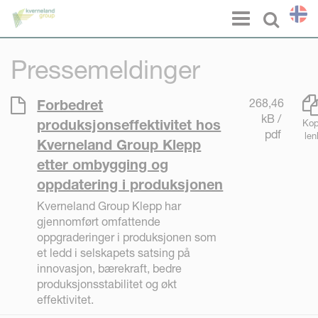
Panel for informasjonskapsler
Menu
Select l
Pressemeldinger
268,46
Forbedret
kB /
produksjonseffektivitet hos
Kop
pdf
len
Kverneland Group Klepp
etter ombygging og
oppdatering i produksjonen
Kverneland Group Klepp har
gjennomført omfattende
oppgraderinger i produksjonen som
et ledd i selskapets satsing på
innovasjon, bærekraft, bedre
produksjonsstabilitet og økt
effektivitet.