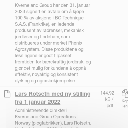
Kverneland Group har den 31. januar
2023 signert en avtale om å kjøpe
100 % av aksjene i BC Technique
S.A.S. (Frankrike), en ledende
produsent av radrenser, mekanisk
jordløser og tindeharv, som
distribueres under merket Phenix
Agrosystem. Disse produktene og
løsningene er godt tilpasset
fremtiden for bærekraftig jordbruk, og
gjør det mulig for kundene å oppnå
effektiv, nøyaktig og konsistent
dyrking og ugrasbekjempelse.
144,92
Lars Rotseth med ny stilling
kB /
fra 1 januar 2022
Kop
pdf
len
Administrerende direktør i
Kverneland Group Operations
Norway (plogfabrikken), Lars Rotseth,