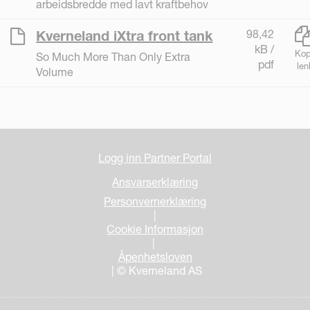
arbeidsbredde med lavt kraftbehov
98,42
Kverneland iXtra front tank
kB /
Kop
So Much More Than Only Extra
pdf
len
Volume
Logg inn Partner Portal
Ansvarserklæring
Personvernerklæring
|
Cookie Informasjon
|
Åpenhetsloven
| © Kverneland AS