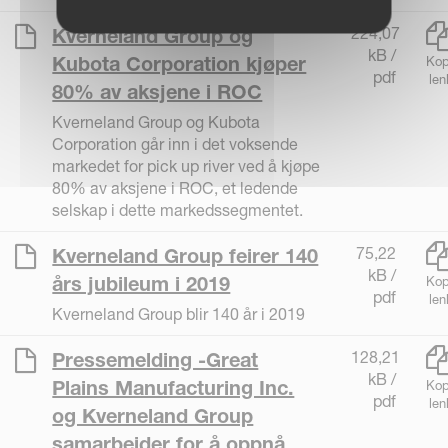
224,07
Kverneland Group og
kB /
Kubota Corporation kjøper
Kop
pdf
len
80% av aksjene i ROC
Kverneland Group og Kubota
Corporation går inn i det voksende
markedet for pick up river ved å kjøpe
80% av aksjene i ROC, et ledende
selskap i dette markedssegmentet.
75,22
Kverneland Group feirer 140
kB /
års jubileum i 2019
Kop
pdf
len
Kverneland Group blir 140 år i 2019
128,21
Pressemelding -Great
kB /
Plains Manufacturing Inc.
Kop
pdf
len
og Kverneland Group
samarbeider for å oppnå