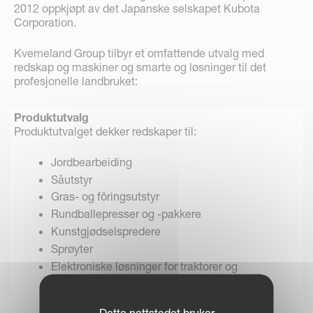
2012 oppkjøpt av det Japanske selskapet Kubota
Corporation.
Kverneland Group tilbyr et omfattende utvalg med
redskap og maskiner og smarte og løsninger til det
profesjonelle landbruket:
Produktutvalg
Produktutvalget dekker redskaper til:
Jordbearbeiding
Såutstyr
Gras- og fôringsutstyr
Rundballepresser og -pakkere
Kunstgjødselspredere
Sprøyter
Elektroniske løsninger for traktorer og
maskiner
Dette nettstedet bruker