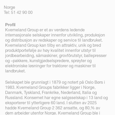
Norge
Tel: 51 42 90 00
Profil
Kverneland Group er et av verdens ledende
internasjonale selskaper innenfor utvikling, produksjon
og distribusjon av redskaper og service til landbruket.
Kverneland Group kan tilby en attraktiv, unik og bred
produktportefølje av høy kvalitet innenfor utstyr til
jordbearbeiding, såmaskiner, grovfôrutstyr, ballepresser
og –pakkere, kunstgjødselspredere, sprøyter og
elektroniske løsninger for traktorer og maskiner til
landbruket.
Selskapet ble grunnlagt i 1879 og notert på Oslo Børs i
1983. Kverneland Groups fabrikker ligger i Norge,
Danmark, Tyskland, Frankrike, Nederland, Italia og
Russland. Konsernet har egne salgsselskap i 13 land og
eksporterer til ytterligere 60 land. I slutten av 2025
hadde Kverneland Group 2 362 ansatte, og 80,% av
dem arbeider utenfor Norge. Kverneland Group ble i