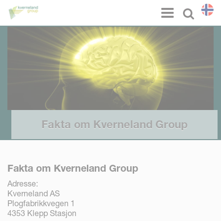
Panel for informasjonskapsler
Menu
Select l
Fakta om Kverneland Group
Fakta om Kverneland Group
Adresse:
Kverneland AS
Plogfabrikkvegen 1
4353 Klepp Stasjon