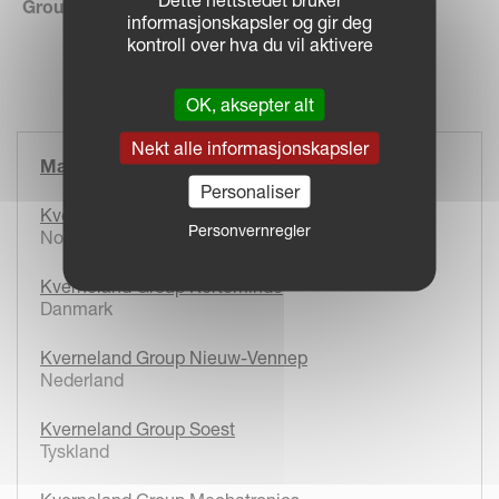
Group President & CEO:
Arild Gjerde
informasjonskapsler og gir deg
kontroll over hva du vil aktivere
OK, aksepter alt
Nekt alle informasjonskapsler
Manufacturing Sites
Personaliser
Kverneland Group Klepp
Personvernregler
Norge
Kverneland Group Kerteminde
Danmark
Kverneland Group Nieuw-Vennep
Nederland
Kverneland Group Soest
Tyskland