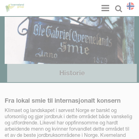
Panel for informasjonskapsler
Menu
Select l
Historie
Fra lokal smie til internasjonalt konsern
Klimaet og landskapet i sørvest Norge er barskt og
uforsonlig og gjør jordbruk i dette området både vanskelig
og utfordrende. Likevel har oppfinnsomme og hardt
arbeidende menn og kvinner forvandlet dette området til
et av de beste jordbruksområdene i Norge. Kverneland