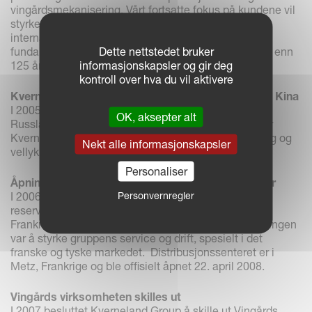
vingårdsmekanisering. Vårt fortsatte fokus på kundene vil
styrke og konsolidere selskapets posisjon som
internasjonal leder, noe som igjen vil styrke det
Dette nettstedet bruker
fundamentet som selskapet ble grunnlagt på for mer enn
informasjonskapsler og gir deg
125 år siden.
kontroll over hva du vil aktivere
Kverneland Group åper salgskontor i Russland og Kina
I 2005 åpner Kverneland Group nye salgskontorer i
OK, aksepter alt
Russland og Kina. Dette er en viktig milepæl og viser
Kverneland Groups vilje til å arbeide mot et langsiktig og
Nekt alle informasjonskapsler
vellykket kompaniskap i begge disse markedene.
Personaliser
Åpning av nytt distribusjonssenter for reservedeler
Personvernregler
I 2006 bestemte Kverneland Group å slå sammen
reservedelslagrene i Giessen, Tyskland og Orléans,
Frankrige til ett sentralt lager. Hovedgrunnen for flyttingen
var å styrke gruppens service og drift, spesielt i det
franske og tyske markedet. Distribusjonssenteret er i
Metz, Frankrige og ble offisielt åpnet 22. april 2008.
Vingårds virksomheten skilles ut
I 2007 besluttet Kverneland Group å skille ut Vingårds