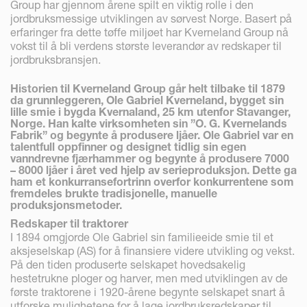
Group har gjennom årene spilt en viktig rolle i den
jordbruksmessige utviklingen av sørvest Norge. Basert på
erfaringer fra dette tøffe miljøet har Kverneland Group nå
vokst til å bli verdens største leverandør av redskaper til
jordbruksbransjen.
Historien til Kverneland Group går helt tilbake til 1879
da grunnleggeren, Ole Gabriel Kverneland, bygget sin
lille smie i bygda Kvernaland, 25 km utenfor Stavanger,
Norge. Han kalte virksomheten sin ”O. G. Kvernelands
Fabrik” og begynte å produsere ljåer. Ole Gabriel var en
talentfull oppfinner og designet tidlig sin egen
vanndrevne fjærhammer og begynte å produsere 7000
– 8000 ljåer i året ved hjelp av serieproduksjon. Dette ga
ham et konkurransefortrinn overfor konkurrentene som
fremdeles brukte tradisjonelle, manuelle
produksjonsmetoder.
Redskaper til traktorer
I 1894 omgjorde Ole Gabriel sin familieeide smie til et
aksjeselskap (AS) for å finansiere videre utvikling og vekst.
På den tiden produserte selskapet hovedsakelig
hestetrukne ploger og harver, men med utviklingen av de
første traktorene i 1920-årene begynte selskapet snart å
utforske mulighetene for å lage jordbruksredskaper til