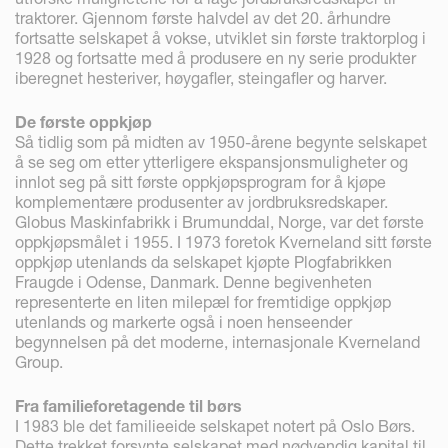
traktorer. Gjennom første halvdel av det 20. århundre
fortsatte selskapet å vokse, utviklet sin første traktorplog i
1928 og fortsatte med å produsere en ny serie produkter
iberegnet hesteriver, høygafler, steingafler og harver.
De første oppkjøp
Så tidlig som på midten av 1950-årene begynte selskapet
å se seg om etter ytterligere ekspansjonsmuligheter og
innlot seg på sitt første oppkjøpsprogram for å kjøpe
komplementære produsenter av jordbruksredskaper.
Globus Maskinfabrikk i Brumunddal, Norge, var det første
oppkjøpsmålet i 1955. I 1973 foretok Kverneland sitt første
oppkjøp utenlands da selskapet kjøpte Plogfabrikken
Fraugde i Odense, Danmark. Denne begivenheten
representerte en liten milepæl for fremtidige oppkjøp
utenlands og markerte også i noen henseender
begynnelsen på det moderne, internasjonale Kverneland
Group.
Fra familieforetagende til børs
I 1983 ble det familieeide selskapet notert på Oslo Børs.
Dette trekket forsynte selskapet med nødvendig kapital til