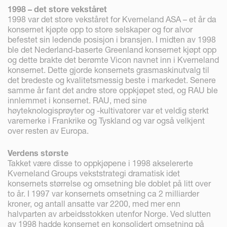
1998 – det store vekståret
1998 var det store vekståret for Kverneland ASA – et år da
konsernet kjøpte opp to store selskaper og for alvor
befestet sin ledende posisjon i bransjen. I midten av 1998
ble det Nederland-baserte Greenland konsernet kjøpt opp
og dette brakte det berømte Vicon navnet inn i Kverneland
konsernet. Dette gjorde konsernets grasmaskinutvalg til
det bredeste og kvalitetsmessig beste i markedet. Senere
samme år fant det andre store oppkjøpet sted, og RAU ble
innlemmet i konsernet. RAU, med sine
høyteknologisprøyter og -kultivatorer var et veldig sterkt
varemerke i Frankrike og Tyskland og var også velkjent
over resten av Europa.
Verdens største
Takket være disse to oppkjøpene i 1998 akselererte
Kverneland Groups vekststrategi dramatisk idet
konsernets størrelse og omsetning ble doblet på litt over
to år. I 1997 var konsernets omsetning ca 2 milliarder
kroner, og antall ansatte var 2200, med mer enn
halvparten av arbeidsstokken utenfor Norge. Ved slutten
av 1998 hadde konsernet en konsolidert omsetning på