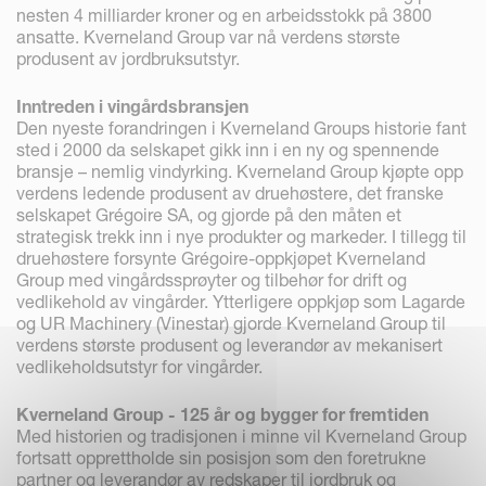
nesten 4 milliarder kroner og en arbeidsstokk på 3800
ansatte. Kverneland Group var nå verdens største
produsent av jordbruksutstyr.
Inntreden i vingårdsbransjen
Den nyeste forandringen i Kverneland Groups historie fant
sted i 2000 da selskapet gikk inn i en ny og spennende
bransje – nemlig vindyrking. Kverneland Group kjøpte opp
verdens ledende produsent av druehøstere, det franske
selskapet Grégoire SA, og gjorde på den måten et
strategisk trekk inn i nye produkter og markeder. I tillegg til
druehøstere forsynte Grégoire-oppkjøpet Kverneland
Group med vingårdssprøyter og tilbehør for drift og
vedlikehold av vingårder. Ytterligere oppkjøp som Lagarde
og UR Machinery (Vinestar) gjorde Kverneland Group til
verdens største produsent og leverandør av mekanisert
vedlikeholdsutstyr for vingårder.
Kverneland Group - 125 år og bygger for fremtiden
Med historien og tradisjonen i minne vil Kverneland Group
fortsatt opprettholde sin posisjon som den foretrukne
partner og leverandør av redskaper til jordbruk og