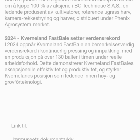
om å kjøpe 100 % av aksjene i BC Technique S.A.S., en
ledende produsent av kultivatorer, roterende ugrass harv,
kamera-rekkestryring og harver, distribuert under Phenix
Agrosystem-merket.
2024 - Kverneland FastBale setter verdensrekord
I 2024 oppnår Kverneland FastBale en bemerkelsesverdig
verdensrekord i kontinuerlig pressing og innpakking, med
en produksjon på over 130 baller i timen under reelle
arbeidsforhold. Dette demonstrerer Kverneland FastBales
eksepsjonelle effektivitet og produktivitet, og styrker
Kvernelands posisjon som ledende innen høy- og
grovfôrteknologi.
Link til:
Jærmuseets dokumentarkiv