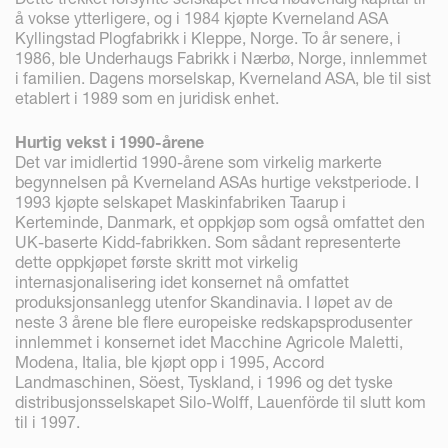
å vokse ytterligere, og i 1984 kjøpte Kverneland ASA
Kyllingstad Plogfabrikk i Kleppe, Norge. To år senere, i
1986, ble Underhaugs Fabrikk i Nærbø, Norge, innlemmet
i familien. Dagens morselskap, Kverneland ASA, ble til sist
etablert i 1989 som en juridisk enhet.
Hurtig vekst i 1990-årene
Det var imidlertid 1990-årene som virkelig markerte
begynnelsen på Kverneland ASAs hurtige vekstperiode. I
1993 kjøpte selskapet Maskinfabriken Taarup i
Kerteminde, Danmark, et oppkjøp som også omfattet den
UK-baserte Kidd-fabrikken. Som sådant representerte
dette oppkjøpet første skritt mot virkelig
internasjonalisering idet konsernet nå omfattet
produksjonsanlegg utenfor Skandinavia. I løpet av de
neste 3 årene ble flere europeiske redskapsprodusenter
innlemmet i konsernet idet Macchine Agricole Maletti,
Modena, Italia, ble kjøpt opp i 1995, Accord
Landmaschinen, Söest, Tyskland, i 1996 og det tyske
distribusjonsselskapet Silo-Wolff, Lauenförde til slutt kom
til i 1997.