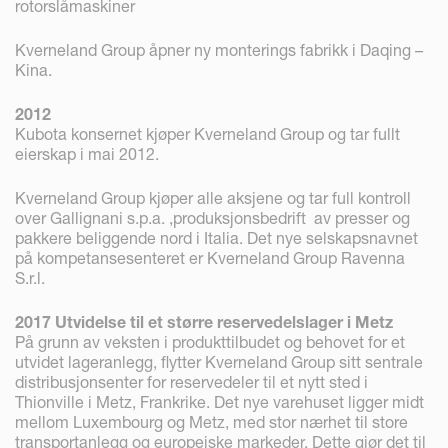
rotorslåmaskiner
Kverneland Group åpner ny monterings fabrikk i Daqing –
Kina.
2012
Kubota konsernet kjøper Kverneland Group og tar fullt
eierskap i mai 2012.
Kverneland Group kjøper alle aksjene og tar full kontroll
over Gallignani s.p.a. ,produksjonsbedrift av presser og
pakkere beliggende nord i Italia. Det nye selskapsnavnet
på kompetansesenteret er Kverneland Group Ravenna
S.r.l.
2017 Utvidelse til et større reservedelslager i Metz
På grunn av veksten i produkttilbudet og behovet for et
utvidet lageranlegg, flytter Kverneland Group sitt sentrale
distribusjonsenter for reservedeler til et nytt sted i
Thionville i Metz, Frankrike. Det nye varehuset ligger midt
mellom Luxembourg og Metz, med stor nærhet til store
transportanlegg og europeiske markeder. Dette gjør det til