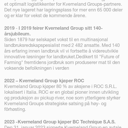
et optimalt logistikkenter for Kverneland Groups-partnere.
Det nye lageret har lagringsplass for mer enn 65 000 deler
og er klar for vekst de kommende årene.
2019
-
I 2019 feirer Kverneland Group sitt 140-
årsjubileum.
Siden 1879 har selskapet vokst til en multinasjonal
landbruksredskapspesialist med 2 482 ansatte. Med 140
års erfaring innen landbruk vil vi fortsette å videreutvikle
innovative løsninger for landbruket.Dedikert til "Future of
Farming" fremtidens jordbruk som produserer mat til den
voksende befolkningen i verden
2022 – Kverneland Group kjøper ROC
Kverneland Group kjøper 80 % av aksjene i ROC S.R.L.
lokalisert i Italia. ROC er en global pioner innen utvikling
og produksjon av pickup river, noe som ytterligere styrker
Kverneland Groups strategiske satsing på høy- og
fôrhøsting.
2023 -Kverneland Group kjøper BC Technique S.A.S.
Den 31. januar 2023 signerte Kverneland Group en avtale