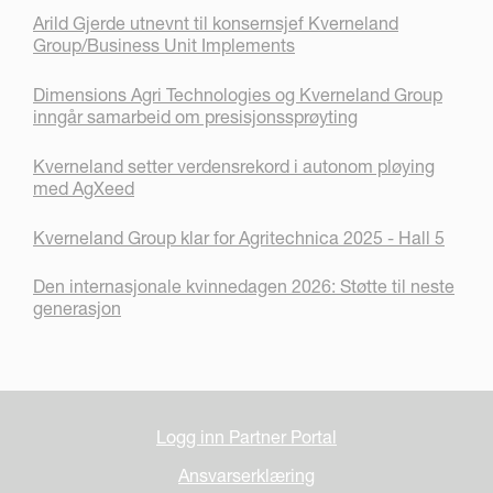
Arild Gjerde utnevnt til konsernsjef Kverneland
Group/Business Unit Implements
Dimensions Agri Technologies og Kverneland Group
inngår samarbeid om presisjonssprøyting
Kverneland setter verdensrekord i autonom pløying
med AgXeed
Kverneland Group klar for Agritechnica 2025 - Hall 5
Den internasjonale kvinnedagen 2026: Støtte til neste
generasjon
Logg inn Partner Portal
Ansvarserklæring