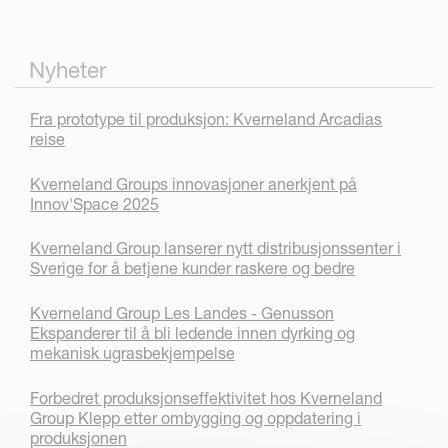
Nyheter
Fra prototype til produksjon: Kverneland Arcadias
reise
Kverneland Groups innovasjoner anerkjent på
Innov'Space 2025
Kverneland Group lanserer nytt distribusjonssenter i
Sverige for å betjene kunder raskere og bedre
Kverneland Group Les Landes - Genusson
Ekspanderer til å bli ledende innen dyrking og
mekanisk ugrasbekjempelse
Forbedret produksjonseffektivitet hos Kverneland
Group Klepp etter ombygging og oppdatering i
produksjonen